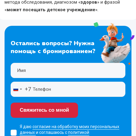
метода обследования, диагнозом «
здоров
» и фразой
«
может посещать детское учреждение
».
Остались вопросы? Нужна
помощь с бронированием?
+7
Свяжитесь со мной
Я даю
согласие на обработку моих персональных
данных
и соглашаюсь с
политикой