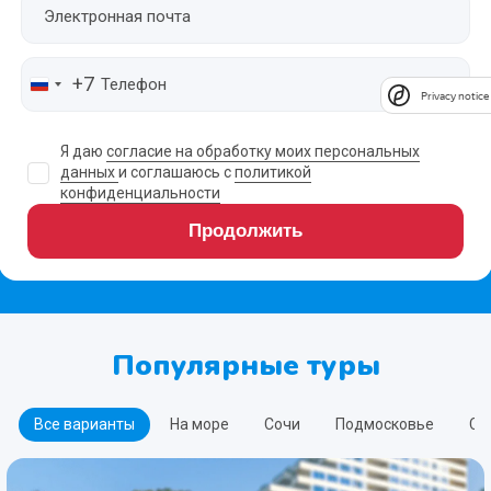
+7
Privacy notice
Я даю
согласие на обработку моих персональных
данных
и соглашаюсь с
политикой
конфиденциальности
Продолжить
Популярные туры
Все варианты
На море
Сочи
Подмосковье
Сп