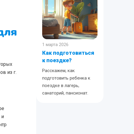
для
1 марта 2026
Как подготовиться
к поездке?
торых
Расскажем, как
в из г.
подготовить ребенка к
поездке в лагерь,
санаторий, пансионат.
ре
 и
нтр