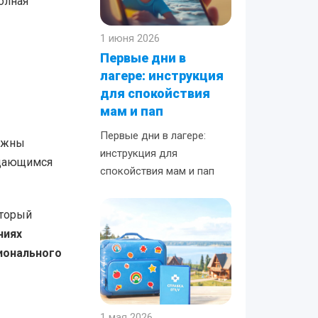
олная
1 июня 2026
Первые дни в
лагере: инструкция
для спокойствия
мам и пап
Первые дни в лагере:
олжны
инструкция для
ждающимся
спокойствия мам и пап
оторый
ниях
гионального
1 мая 2026