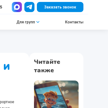
15
Заказать звонок
Для групп
Контакты
Читайте
 и
также
урортное