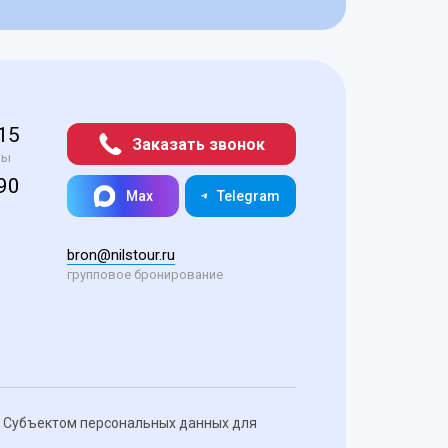
-15
Заказать звонок
ры
-90
Max
Telegram
bron@nilstour.ru
групповое бронирование
х Субъектом персональных данных для