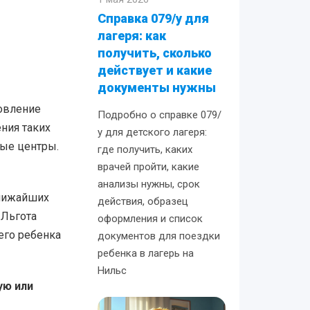
Справка 079/у для
лагеря: как
получить, сколько
действует и какие
документы нужны
новление
Подробно о справке 079/
ния таких
у для детского лагеря:
ные центры.
где получить, каких
врачей пройти, какие
анализы нужны, срок
ближайших
действия, образец
 Льгота
оформления и список
его ребенка
документов для поездки
ребенка в лагерь на
Нильс
ую или