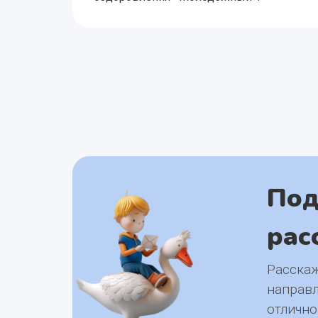
Под
рас
Расскаж
направл
отлично