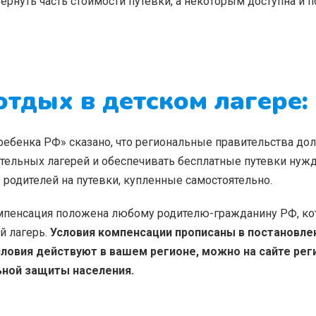
ернуть часть стоимости путевки, а некоторым доступна и п
отдых в детском лагере:
в ребенка РФ» сказано, что региональные правительства д
ительных лагерей и обеспечивать бесплатные путевки ну
 родителей на путевки, купленные самостоятельно.
 компенсация положена любому родителю-гражданину РФ, к
й лагерь.
Условия компенсации прописаны в постановле
условия действуют в вашем регионе, можно на сайте ре
ьной защиты населения.