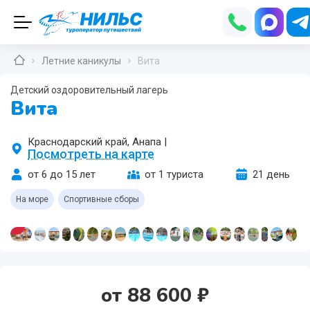
Летние каникулы
Вита
Детский оздоровительный лагерь
Вита
Краснодарский край, Анапа
|
Посмотреть на карте
от 6 до 15 лет
от 1 туриста
21 день
па
На море
Спортивные сборы
кий
от
88 600
₽