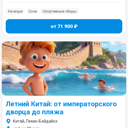
На море
Сочи
Спортивные сборы
от 71 900 ₽
Летний Китай: от императорского
дворца до пляжа
Китай, Пекин-Бэйдайхэ