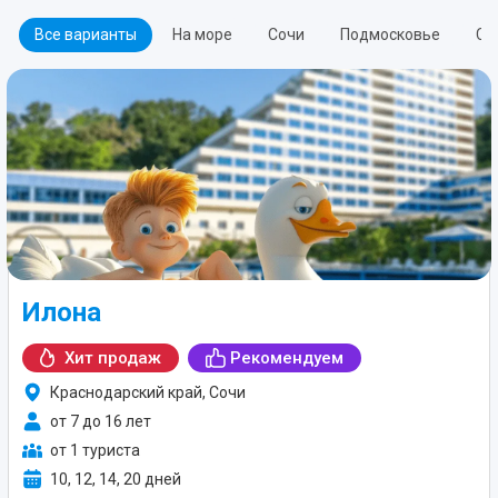
Все варианты
На море
Сочи
Подмосковье
Сп
Илона
Хит продаж
Рекомендуем
Краснодарский край, Сочи
от 7 до 16 лет
от 1 туриста
10, 12, 14, 20 дней