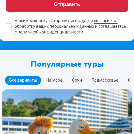
Отправить
Нажимая кнопку «Отправить» вы даете
согласие на
обработку ваших персональных данных
и соглашаетесь
с
политикой конфиденциальности
Популярные туры
Все варианты
На море
Сочи
Подмосковье
Сп