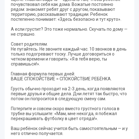
почувствовал себя как дома. Вожатые постоянно
рядом: знакомят ребят друг с другом, показывают
территорию, рассказывают традиции. Ребенок
постепенно понимает: «Здесь безопасно и тут круто».
А если грустит? Это тоже нормально. Скучать по дому —
не страшно.
Совет родителям.
Не пугайтесь. Не звоните каждый час. 10 звонков в день
только подогревают тоску. Лучше договориться о
четком времени и говорить: «Я в тебя верю, ты
справишься!».
Главная формула первых дней:
ВАШЕ СПОКОЙСТВИЕ = СПОКОЙСТВИЕ РЕБЁНКА.
Грусть обычно проходит на 2-3 день, когда появляются
первые друзья и общие дела. Дни летят так быстро, что
потом он попросится в следующую смену сам.
Потерпите и совсем скоро вместо грустного голоса в
трубке вы услышите: «Мам, мне некогда, я побежал
перекрашивать футболку в цвет отряда!».
Ваш ребёнок сейчас учится быть самостоятельным — и у
него отлично получается.